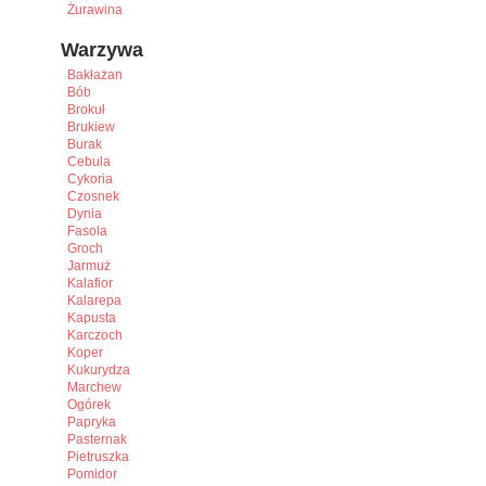
Żurawina
Warzywa
Bakłażan
Bób
Brokuł
Brukiew
Burak
Cebula
Cykoria
Czosnek
Dynia
Fasola
Groch
Jarmuż
Kalafior
Kalarepa
Kapusta
Karczoch
Koper
Kukurydza
Marchew
Ogórek
Papryka
Pasternak
Pietruszka
Pomidor