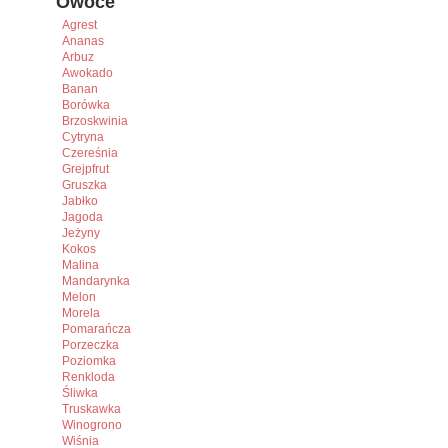
Owoce
Agrest
Ananas
Arbuz
Awokado
Banan
Borówka
Brzoskwinia
Cytryna
Czereśnia
Grejpfrut
Gruszka
Jabłko
Jagoda
Jeżyny
Kokos
Malina
Mandarynka
Melon
Morela
Pomarańcza
Porzeczka
Poziomka
Renkloda
Śliwka
Truskawka
Winogrono
Wiśnia