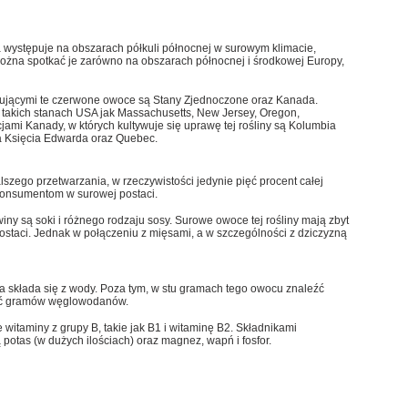
ra występuje na obszarach półkuli północnej w surowym klimacie,
Można spotkać je zarówno na obszarach północnej i środkowej Europy,
kującymi te czerwone owoce są Stany Zjednoczone oraz Kanada.
takich stanach USA jak Massachusetts, New Jersey, Oregon,
ami Kanady, w których kultywuje się uprawę tej rośliny są Kolumbia
pa Księcia Edwarda oraz Quebec.
szego przetwarzania, w rzeczywistości jedynie pięć procent całej
konsumentom w surowej postaci.
ny są soki i różnego rodzaju sosy. Surowe owoce tej rośliny mają zbyt
ostaci. Jednak w połączeniu z mięsami, a w szczególności z dziczyzną
a składa się z wody. Poza tym, w stu gramach tego owocu znaleźć
ięć gramów węglowodanów.
 witaminy z grupy B, takie jak B1 i witaminę B2. Składnikami
potas (w dużych ilościach) oraz magnez, wapń i fosfor.