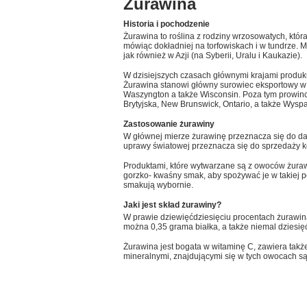
Żurawina
Historia i pochodzenie
Żurawina to roślina z rodziny wrzosowatych, któ
mówiąc dokładniej na torfowiskach i w tundrze. 
jak również w Azji (na Syberii, Uralu i Kaukazie).
W dzisiejszych czasach głównymi krajami produ
Żurawina stanowi główny surowiec eksportowy w 
Waszyngton a także Wisconsin. Poza tym prowincj
Brytyjska, New Brunswick, Ontario, a także Wys
Zastosowanie żurawiny
W głównej mierze żurawinę przeznacza się do dal
uprawy światowej przeznacza się do sprzedaży 
Produktami, które wytwarzane są z owoców żurawi
gorzko- kwaśny smak, aby spożywać je w takiej p
smakują wybornie.
Jaki jest skład żurawiny?
W prawie dziewięćdziesięciu procentach żurawin
można 0,35 grama białka, a także niemal dzies
Żurawina jest bogata w witaminę C, zawiera także
mineralnymi, znajdującymi się w tych owocach są 