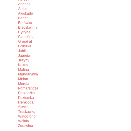
Ananas
Arbuz
Awokado
Banan
Borówka
Brzoskwinia
Cytryna
Czereśnia
Grejpfrut
Gruszka
Jabłko
Jagoda
Jeżyny
Kokos
Malina
Mandarynka
Melon
Morela
Pomarańcza
Porzeczka
Poziomka
Renkloda
Śliwka
Truskawka
Winogrono
Wiśnia
Żurawina