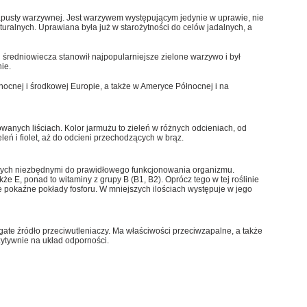
apusty warzywnej. Jest warzywem występującym jedynie w uprawie, nie
alnych. Uprawiana była już w starożytności do celów jadalnych, a
średniowiecza stanowił najpopularniejsze zielone warzywo i był
ie.
nocnej i środkowej Europie, a także w Ameryce Północnej i na
wanych liściach. Kolor jarmużu to zieleń w różnych odcieniach, od
eń i fiolet, aż do odcieni przechodzących w brąz.
ych niezbędnymi do prawidłowego funkcjonowania organizmu.
kże E, ponad to witaminy z grupy B (B1, B2). Oprócz tego w tej roślinie
e pokaźne pokłady fosforu. W mniejszych ilościach występuje w jego
ate źródło przeciwutleniaczy. Ma właściwości przeciwzapalne, a także
ytywnie na układ odporności.