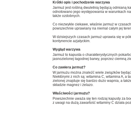
Krótki opis i pochodzenie warzywa
Jarmuż jest rośliną dwuletnią będącą odmianą k
odnotowano jego występowania w warunkach natur
także ozdobnych.
Co niezwykle ciekawe, właśnie jarmuż w czasach 
powszechnie uprawiany na niemal całym jej teren
W dzisiejszych czasach jarmuż uprawia się w pół
kontynencie azjatyckim.
Wygląd warzywa
Jarmuż to kapusta o charakterystycznych pokarbo
jasnozielonej łagodnej barwy, poprzez ciemną ziel
Co zawiera jarmuż?
W jarmużu można znaleźć wiele związków będąc
Niektórymi z nich są: witamina C, witamina A, a ta
zielonej znajduje się bardzo dużo wapnia, a takż
składzie magnez i żelazo.
Właściwości jarmużu?
Powszechnie uważa się ten rodzaj kapusty za bog
z uwagi na dużą zawartość witaminy C działa poz