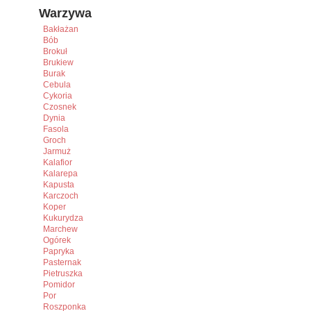
Warzywa
Bakłażan
Bób
Brokuł
Brukiew
Burak
Cebula
Cykoria
Czosnek
Dynia
Fasola
Groch
Jarmuż
Kalafior
Kalarepa
Kapusta
Karczoch
Koper
Kukurydza
Marchew
Ogórek
Papryka
Pasternak
Pietruszka
Pomidor
Por
Roszponka