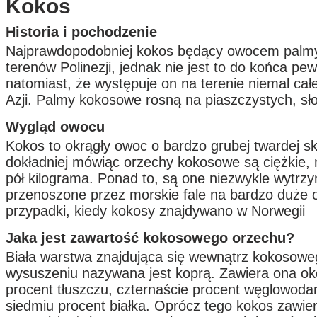
Kokos
Historia i pochodzenie
Najprawdopodobniej kokos będący owocem palmy
terenów Polinezji, jednak nie jest to do końca pe
natomiast, że występuje on na terenie niemal cał
Azji. Palmy kokosowe rosną na piaszczystych, sł
Wygląd owocu
Kokos to okrągły owoc o bardzo grubej twardej s
dokładniej mówiąc orzechy kokosowe są ciężkie,
pół kilograma. Ponad to, są one niezwykle wytrz
przenoszone przez morskie fale na bardzo duże o
przypadki, kiedy kokosy znajdywano w Norwegii
Jaka jest zawartość kokosowego orzechu?
Biała warstwa znajdująca się wewnątrz kokosowe
wysuszeniu nazywana jest koprą. Zawiera ona ok
procent tłuszczu, czternaście procent węglowoda
siedmiu procent białka. Oprócz tego kokos zawier