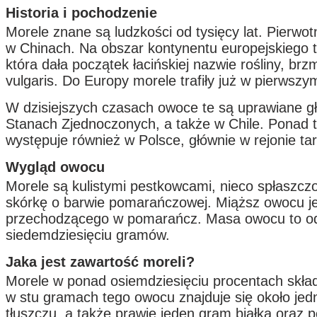
Historia i pochodzenie
Morele znane są ludzkości od tysięcy lat. Pierwo
w Chinach. Na obszar kontynentu europejskiego tr
która dała początek łacińskiej nazwie rośliny, br
vulgaris. Do Europy morele trafiły już w pierwszy
W dzisiejszych czasach owoce te są uprawiane g
Stanach Zjednoczonych, a także w Chile. Ponad to
występuje również w Polsce, głównie w rejonie ta
Wygląd owocu
Morele są kulistymi pestkowcami, nieco spłaszczo
skórkę o barwie pomarańczowej. Miąższ owocu jes
przechodzącego w pomarańcz. Masa owocu to od 
siedemdziesięciu gramów.
Jaka jest zawartość moreli?
Morele w ponad osiemdziesięciu procentach skład
w stu gramach tego owocu znajduje się około jedn
tłuszczu, a także prawie jeden gram białka oraz