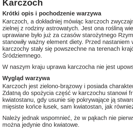
Karczoch
Krótki opis i pochodzenie warzywa
Karczoch, a dokładniej mówiąc karczoch zwyczajny
zielnej z rodziny astrowatych. Jest ona rośliną wi
uprawiane było już za czasów starożytnego Rzymu
stanowiły ważny element diety. Przed nastaniem
karczochy stały się powszechne na terenach kra
Śródziemnego.
W naszym kraju uprawa karczocha nie jest upow
Wygląd warzywa
Karczoch jest zielono-brązowy i posiada charakte
Zdatną do spożycia część w karczochu stanowi f
kwiatostanu, gdy usunie się pokrywające ją stward
mięsiste końce łusek, sam kwiatostan, jak również
Należy jednak wspomnieć, że w pąkach nie pierw
można jedynie dno kwiatowe.