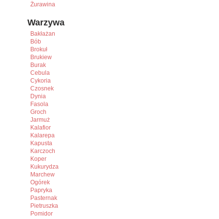
Żurawina
Warzywa
Bakłażan
Bób
Brokuł
Brukiew
Burak
Cebula
Cykoria
Czosnek
Dynia
Fasola
Groch
Jarmuż
Kalafior
Kalarepa
Kapusta
Karczoch
Koper
Kukurydza
Marchew
Ogórek
Papryka
Pasternak
Pietruszka
Pomidor