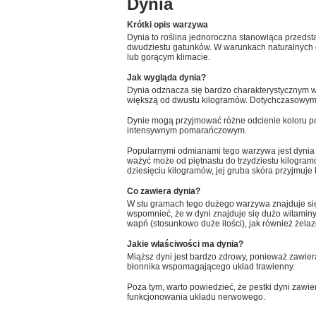
Dynia
Krótki opis warzywa
Dynia to roślina jednoroczna stanowiąca przedst
dwudziestu gatunków. W warunkach naturalnych 
lub gorącym klimacie.
Jak wygląda dynia?
Dynia odznacza się bardzo charakterystycznym w
większą od dwustu kilogramów. Dotychczasowym r
Dynie mogą przyjmować różne odcienie koloru p
intensywnym pomarańczowym.
Popularnymi odmianami tego warzywa jest dynia
ważyć może od piętnastu do trzydziestu kilogram
dziesięciu kilogramów, jej gruba skóra przyjmuje 
Co zawiera dynia?
W stu gramach tego dużego warzywa znajduje s
wspomnieć, że w dyni znajduje się dużo witaminy 
wapń (stosunkowo duże ilości), jak również żelaz
Jakie właściwości ma dynia?
Miąższ dyni jest bardzo zdrowy, ponieważ zawiera
błonnika wspomagającego układ trawienny.
Poza tym, warto powiedzieć, że pestki dyni zawie
funkcjonowania układu nerwowego.