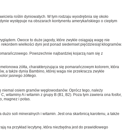
awiciela roślin dyniowatych. W tym rodzaju wyodrębnia się około
dynie występuje na obszarach kontynentu amerykańskiego o ciepłym
yglądem. Owoce to duże jagody, które zwykle osiągają wagę nie
ekordem wielkości dyni jest ponad siedemset pięćdziesiąt kilogramów.
omarańczowego. Powszechnie najbardziej kojarzą nam się z
 melonowa żółta, charakteryzująca się pomarańczowym kolorem, która
ów, a także dynia Bambino, której waga nie przekracza zwykle
kolor jasnego żółtego.
ię niemal osiem gramów węglowodanów. Oprócz tego, należy
C, witaminy A i witamin z grupy B (B1, B2). Poza tym zawiera ona fosfor,
o, magnez i potas.
 dużo soli mineralnych i witamin. Jest ona skarbnicą karotenu, a także
rają na przykład lecytynę, która niezbędna jest do prawidłowego