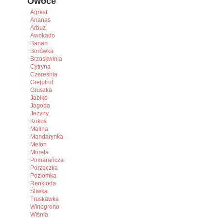
Owoce
Agrest
Ananas
Arbuz
Awokado
Banan
Borówka
Brzoskwinia
Cytryna
Czereśnia
Grejpfrut
Gruszka
Jabłko
Jagoda
Jeżyny
Kokos
Malina
Mandarynka
Melon
Morela
Pomarańcza
Porzeczka
Poziomka
Renkloda
Śliwka
Truskawka
Winogrono
Wiśnia