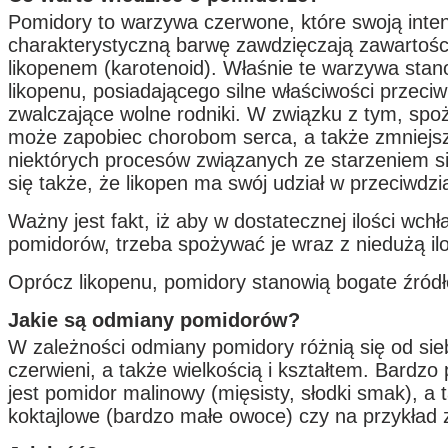
Pomidory to warzywa czerwone, które swoją inte
charakterystyczną barwę zawdzięczają zawartości
likopenem (karotenoid). Właśnie te warzywa stan
likopenu, posiadającego silne właściwości przeciwu
zwalczające wolne rodniki. W związku z tym, sp
może zapobiec chorobom serca, a także zmniejs
niektórych procesów związanych ze starzeniem si
się także, że likopen ma swój udział w przeciwdz
Ważny jest fakt, iż aby w dostatecznej ilości wchł
pomidorów, trzeba spożywać je wraz z niedużą ilo
Oprócz likopenu, pomidory stanowią bogate źródło
Jakie są odmiany pomidorów?
W zależności odmiany pomidory różnią się od si
czerwieni, a także wielkością i kształtem. Bardz
jest pomidor malinowy (mięsisty, słodki smak), a
koktajlowe (bardzo małe owoce) czy na przykład 