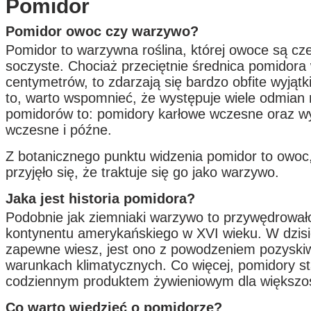
Pomidor
Pomidor owoc czy warzywo?
Pomidor to warzywna roślina, której owoce są cz
soczyste. Chociaż przeciętnie średnica pomidora 
centymetrów, to zdarzają się bardzo obfite wyjątk
to, warto wspomnieć, że występuje wiele odmian 
pomidorów to: pomidory karłowe wczesne oraz wy
wczesne i późne.
Z botanicznego punktu widzenia pomidor to owoc,
przyjęło się, że traktuje się go jako warzywo.
Jaka jest historia pomidora?
Podobnie jak ziemniaki warzywo to przywędrował
kontynentu amerykańskiego w XVI wieku. W dzisi
zapewne wiesz, jest ono z powodzeniem pozysk
warunkach klimatycznych. Co więcej, pomidory sta
codziennym produktem żywieniowym dla większoś
Co warto wiedzieć o pomidorze?